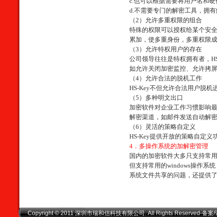
c.
也可以根据需要将用户名和硬
d.
不需要专门的解密工具，拥有
（
2
）允许多重权限的组合
特殊的权限可以授权给某个安
累加，使多重身份，多重权限
（
3
）允许特权用户的存在
公司领导往往是特权拥有者，
H
如允许关闭加密监控、允许拷
（
4
）允许合法的脱机工作
HS-Key
不但允许合法用户脱机
（
5
）多种明文出口
加密软件对企业工作习惯影响
解密渠道，如邮件发送自动解
（
6
）灵活的策略自定义
HS-Key
提供开放的策略自定义
4
．多操作系统的加解密管理
国内的加密软件大多只支持常
但支持常用的
windows
操作系统
系统文件共享的问题，还提供
Copyright © 2011 深圳市瑞和信科技有限公司. All Rights Reserved-