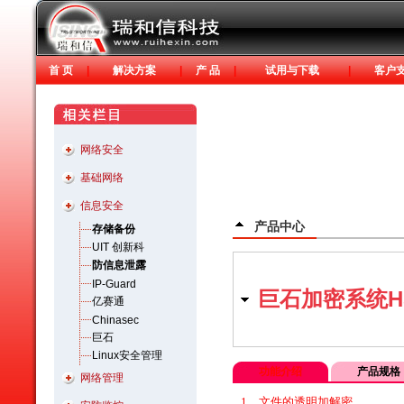
首 页
|
解决方案
|
产 品
|
试用与下载
|
客户
网络安全
基础网络
信息安全
产品中心
存储备份
UIT 创新科
防信息泄露
IP-Guard
巨石加密系统HS
亿赛通
Chinasec
巨石
Linux安全管理
功能介绍
产品规格
网络管理
1
．文件的透明加解密