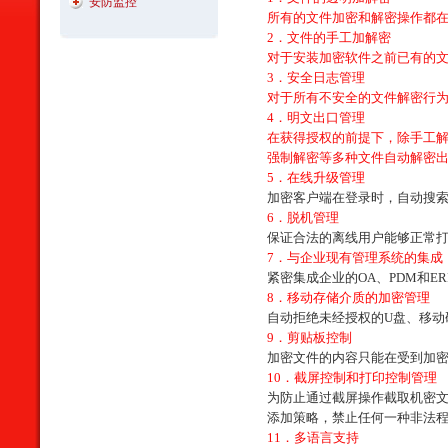
安防监控
所有的文件加密和解密操作都
2
．文件的手工加解密
对于安装加密软件之前已有的
3
．安全日志管理
对于所有不安全的文件解密行
4
．明文出口管理
在获得授权的前提下，除手工
强制解密等多种文件自动解密
5
．在线升级管理
加密客户端在登录时，自动搜
6
．脱机管理
保证合法的离线用户能够正常
7
．与企业现有管理系统的集成
紧密集成企业的
OA
、
PDM
和
ER
8
．移动存储介质的加密管理
自动拒绝未经授权的
U
盘、移动
9
．剪贴板控制
加密文件的内容只能在受到加
10
．截屏控制和打印控制管理
为防止通过截屏操作截取机密
添加策略，禁止任何一种非法
11
．多语言支持